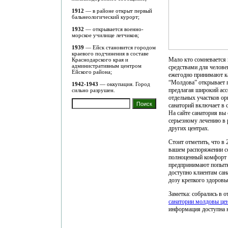
1912
— в районе открыт первый
бальнеологический курорт;
1932
— открывается военно-
морское училище летчиков;
1939
— Ейск становится городом
краевого подчинения в составе
Мало кто сомневается 
Краснодарского края и
административным центром
средствами для челове
Ейского района;
ежегодно принимают ка
“Молдова” открывает 
1942-1943
— оккупация. Город
предлагая широкий ас
сильно разрушен.
отдельных участков ор
санаторий включает в 
На сайте санатория вы
серьезному лечению в 
других центрах.
Стоит отметить, что в
вашем распоряжении со
полноценный комфорт о
предпринимают попытки
доступно клиентам сан
дозу крепкого здоровь
Заметка: собрались в о
санатории молдовы це
информация доступна н