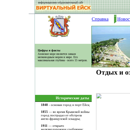
информационно-образовательный сайт
Справка
Новос
Цифры и факты
Азовское море является самым
мелководным морем в мире. Его
максимальная глубина - всего 15 метров.
Отдых и о
Исторические даты
1848
- основан город и порт Ейск;
1855
— во время Крымской войны
город пострадал от обстрела
англо-французской эскадры;
1911
— открыто
железнодорожное сообщение;