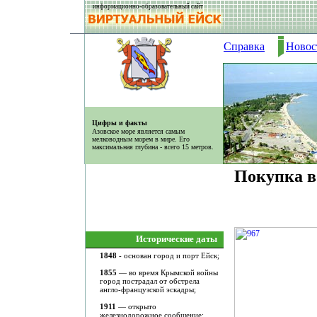
информационно-образовательный сайт
Справка
Новос
Цифры и факты
Азовское море является самым
мелководным морем в мире. Его
максимальная глубина - всего 15 метров.
Покупка в
Исторические даты
1848
- основан город и порт Ейск;
1855
— во время Крымской войны
город пострадал от обстрела
англо-французской эскадры;
1911
— открыто
железнодорожное сообщение;