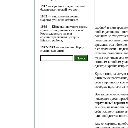
1912
— в районе открыт первый
бальнеологический курорт;
1932
— открывается военно-
морское училище летчиков;
1939
— Ейск становится городом
удобной и универсальн
краевого подчинения в составе
любых условиях – явля
Краснодарского края и
военных не существует
административным центром
пользоваться всевозмо
Ейского района;
времени года. Именно 
1942-1943
— оккупация. Город
в ее прочности и наде
сильно разрушен.
странно, различные во
но и в том числе для 
готовым к любым услов
одежды, крайне неприг
Кроме того, зачастую 
длительное расстояние
себя в прочности всег
,которые признали за 
Все вышеперечисленны
последнее время приоб
виртуальный вариант м
тем самым позволяя не
себя исключительно те
или иной деятельности.
Как ни странно, приоб
покупатель имеет возм