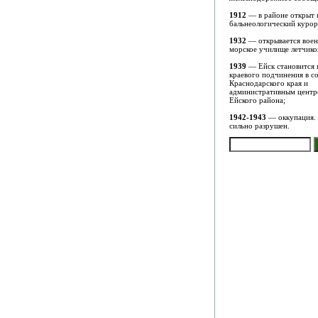
1912
— в районе открыт 
бальнеологический курор
1932
— открывается воен
морское училище летчико
1939
— Ейск становится
краевого подчинения в со
Краснодарского края и
административным цент
Ейского района;
1942-1943
— оккупация.
сильно разрушен.