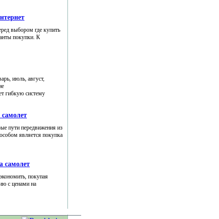
нтернет
еред выбором где купить
ианты покупки. К
рь, июль, август,
не
ет гибкую систему
 самолет
рые пути передвижения из
особом является покупка
а самолет
экономить, покупая
ию с ценами на