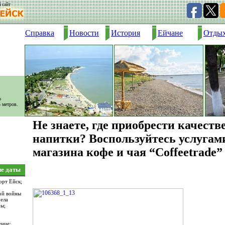
 сайт
Справка
Новости
История
Ейчане
Отды
о
5 метров.
Не знаете, где приобрести качест
напитки? Воспользуйтесь услугам
магазина кофе и чая “Coffeetrade”
ие даты
орт Ейск;
ой войны
рела
ры;
ние;