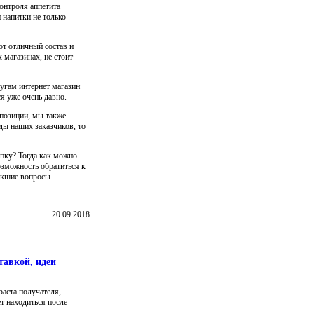
онтроля аппетита
 напитки не только
ют отличный состав и
 магазинах, не стоит
лугам интернет магазин
ся уже очень давно.
 позиции, мы также
ды наших заказчиков, то
пку? Тогда как можно
возможность обратиться к
икшие вопросы.
20.09.2018
тавкой, идеи
раста получателя,
т находиться после