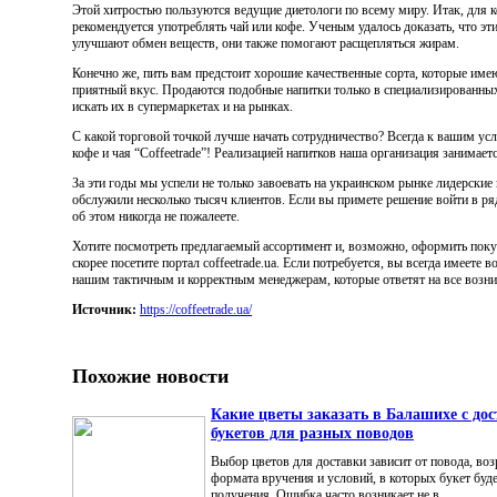
Этой хитростью пользуются ведущие диетологи по всему миру. Итак, для к
рекомендуется употреблять чай или кофе. Ученым удалось доказать, что эти
улучшают обмен веществ, они также помогают расщепляться жирам.
Конечно же, пить вам предстоит хорошие качественные сорта, которые име
приятный вкус. Продаются подобные напитки только в специализированных
искать их в супермаркетах и на рынках.
С какой торговой точкой лучше начать сотрудничество? Всегда к вашим ус
кофе и чая “Coffeetrade”! Реализацией напитков наша организация занимает
За эти годы мы успели не только завоевать на украинском рынке лидерские
обслужили несколько тысяч клиентов. Если вы примете решение войти в ря
об этом никогда не пожалеете.
Хотите посмотреть предлагаемый ассортимент и, возможно, оформить поку
скорее посетите портал coffeetrade.ua. Если потребуется, вы всегда имеете 
нашим тактичным и корректным менеджерам, которые ответят на все возн
Источник:
https://coffeetrade.ua/
Похожие новости
Какие цветы заказать в Балашихе с дос
букетов для разных поводов
Выбор цветов для доставки зависит от повода, воз
формата вручения и условий, в которых букет буде
получения. Ошибка часто возникает не в