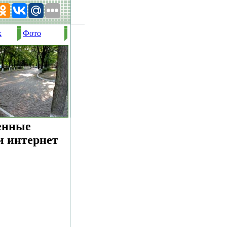
х
Фото
венные
и интернет