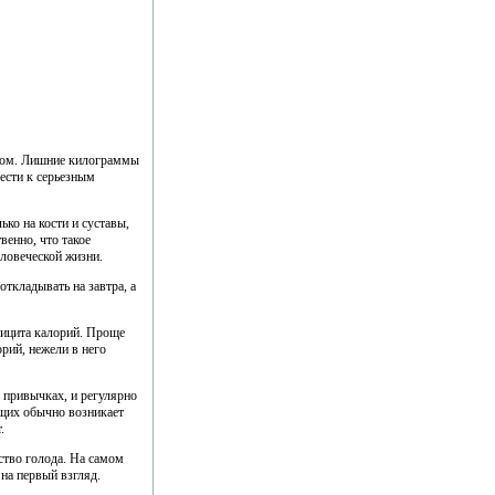
весом. Лишние килограммы
вести к серьезным
ько на кости и суставы,
венно, что такое
ловеческой жизни.
откладывать на завтра, а
фицита калорий. Проще
орий, нежели в него
х привычках, и регулярно
ющих обычно возникает
.
вство голода. На самом
 на первый взгляд.