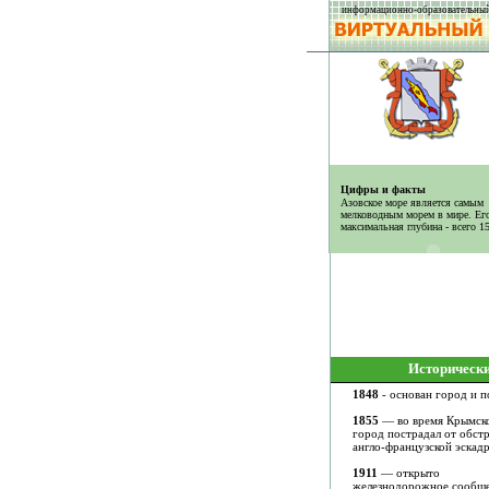
информационно-образовательный
Цифры и факты
Азовское море является самым
мелководным морем в мире. Ег
максимальная глубина - всего 1
Историческ
1848
- основан город и п
1855
— во время Крымск
город пострадал от обст
англо-французской эскад
1911
— открыто
железнодорожное сообще