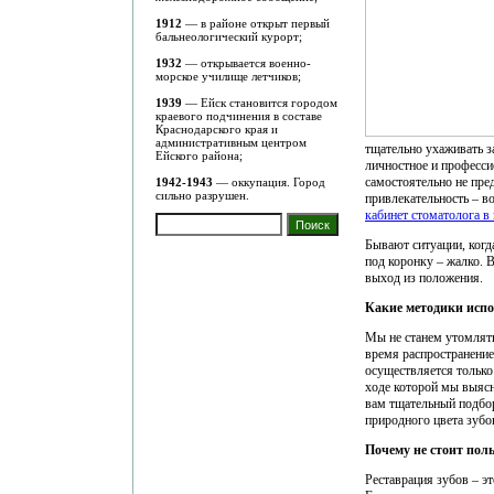
1912
— в районе открыт первый
бальнеологический курорт;
1932
— открывается военно-
морское училище летчиков;
1939
— Ейск становится городом
краевого подчинения в составе
Краснодарского края и
административным центром
тщательно ухаживать з
Ейского района;
личностное и професси
самостоятельно не пре
1942-1943
— оккупация. Город
сильно разрушен.
привлекательность – в
кабинет стоматолога в
Бывают ситуации, когд
под коронку – жалко. 
выход из положения.
Какие методики испо
Мы не станем утомлять
время распространение
осуществляется только 
ходе которой мы выясн
вам тщательный подбо
природного цвета зубо
Почему не стоит пол
Реставрация зубов – э