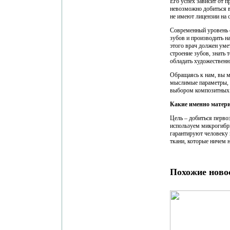
Его успех зависит от 
невозможно добиться 
не имеют лицензии на 
Современный уровень 
зубов и производить н
этого врач должен уме
строение зубов, знать
обладать художественн
Обращаясь к нам, вы м
мыслимые параметры, н
выбором композитных 
Какие именно матери
Цель – добиться перво
используем микрогибр
гарантируют человеку 
ткани, которые ничем 
Похожие ново