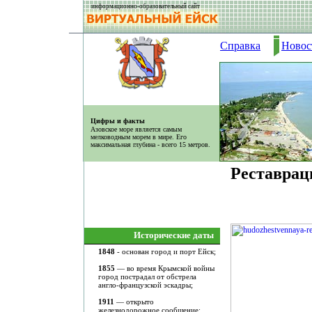
информационно-образовательный сайт
Справка
Новос
Цифры и факты
Азовское море является самым
мелководным морем в мире. Его
максимальная глубина - всего 15 метров.
Реставрац
Исторические даты
1848
- основан город и порт Ейск;
1855
— во время Крымской войны
город пострадал от обстрела
англо-французской эскадры;
1911
— открыто
железнодорожное сообщение;