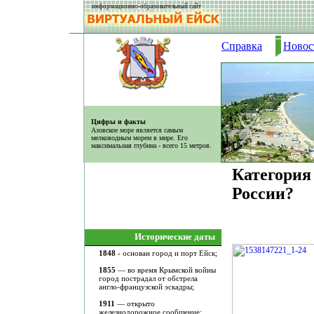
информационно-образовательный сайт
Справка
Новос
Цифры и факты
Азовское море является самым
мелководным морем в мире. Его
максимальная глубина - всего 15 метров.
Категория
России?
Исторические даты
1848
- основан город и порт Ейск;
1855
— во время Крымской войны
город пострадал от обстрела
англо-французской эскадры;
1911
— открыто
железнодорожное сообщение;