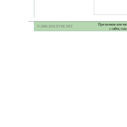
При полном или час
© 2006-2016 EYSK.NET
с сайта, ссы