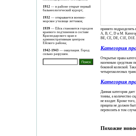
1912
— в районе открыт первый
бальнеологический курорт;
1932
— открывается военно-
морское училище летчиков;
1939
— Ейск становится городом
принято подразделять 
краевого подчинения в составе
А, В, С, D и М. Катего
Краснодарского края и
ВЕ, СЕ, DЕ, С1Е, D1Е.
административным центром
Ейского района;
Категория пр
1942-1943
— оккупация. Город
сильно разрушен.
Открытые права катего
наземным средствам п
боковой коляской. Так
четырехколесных трансп
Категория пра
Данная категория дает
тонны, а количество си
не входит. Кроме того
прицепа не должен быт
перевозить в том случа
Похожие ново