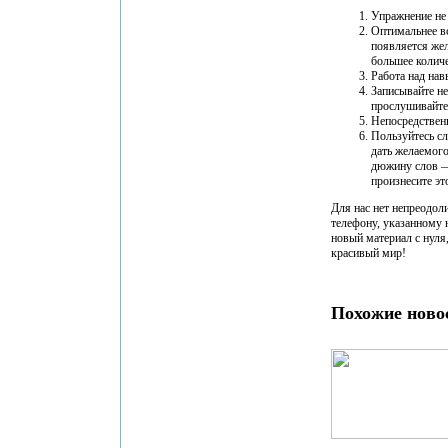
Упражнение не 
Оптимальнее вс
появляется жел
большее количе
Работа над нав
Записывайте не
прослушивайте
Непосредствен
Пользуйтесь сл
дать желаемого
дюжину слов — 
произнесите эт
Для нас нет непреодол
телефону, указанному 
новый материал с нуля
красивый мир!
Похожие ново