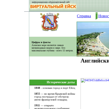
информационно-образовательный сайт
Справка
Новос
Цифры и факты
Азовское море является самым
мелководным морем в мире. Его
максимальная глубина - всего 15 метров.
Английски
Исторические даты
1848
- основан город и порт Ейск;
1855
— во время Крымской войны
город пострадал от обстрела
англо-французской эскадры;
1911
— открыто
железнодорожное сообщение;