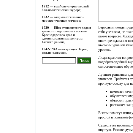
1912
— в районе открыт первый
бальнеологический курорт;
1932
— открывается военно-
морское училище летчиков;
Взрослым иногда трудн
1939
— Ейск становится городом
краевого подчинения в составе
себя учеником, не зна
Краснодарского края и
каком возрасте. Жажда
административным центром
опыт преподавания шк
Ейского района;
высоким уровнем качес
1942-1943
— оккупация. Город
уровень.
сильно разрушен.
Люди задаются вопрос
подобрать удобный вид
самостоятельное обуче
Лучшим решением для в
учителем. Требуется т
прочную основу для п
помогает начат
обучит верном
объяснит прав
расскажет, как
В этом помогут наши 
простой и понятной фо
Существует несколько 
впустую. Рекомендуем