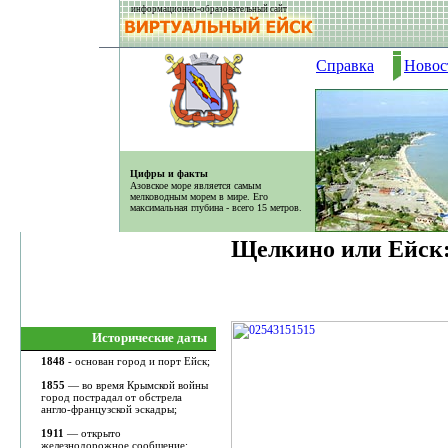
информационно-образовательный сайт
Справка
Новос
Цифры и факты
Азовское море является самым
мелководным морем в мире. Его
максимальная глубина - всего 15 метров.
Щелкино или Ейск:
Исторические даты
1848
- основан город и порт Ейск;
1855
— во время Крымской войны
город пострадал от обстрела
англо-французской эскадры;
1911
— открыто
железнодорожное сообщение;