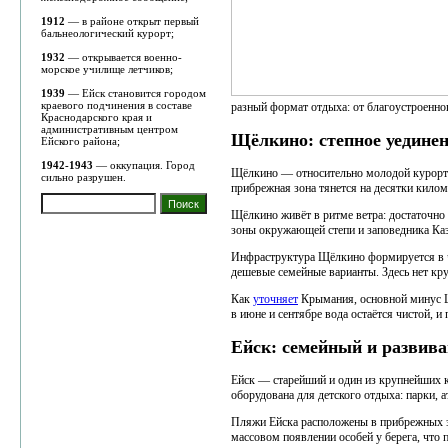
1912
— в районе открыт первый
бальнеологический курорт;
1932
— открывается военно-
морское училище летчиков;
1939
— Ейск становится городом
краевого подчинения в составе
разный формат отдыха: от благоустроенног
Краснодарского края и
административным центром
Щёлкино: степное уединен
Ейского района;
1942-1943
— оккупация. Город
Щёлкино — относительно молодой курорт 
сильно разрушен.
прибрежная зона тянется на десятки киломе
Щёлкино живёт в ритме ветра: достаточно
зоны окружающей степи и заповедника Каз
Инфраструктура Щёлкино формируется в ч
дешевые семейные варианты. Здесь нет кр
Как
уточняет
Крымания, основной минус Щ
в июне и сентябре вода остаётся чистой, 
Ейск: семейный и развив
Ейск — старейший и один из крупнейших ку
оборудована для детского отдыха: парки, 
Пляжи Ейска расположены в прибрежных зо
массовом появлении особей у берега, что 