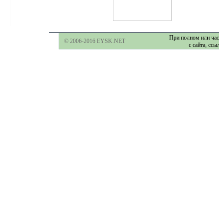
При полном или час
© 2006-2016 EYSK.NET
с сайта, ссы