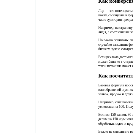
Как конверсия
Лид — это потенциальн
почту, сообщение в фор
часть аудитории превра
Например, на страницу
лиды, а соотношение з
Но важно понимать: ли
случайно заполнить фо
бизнесу нужно смотреть
Если реклама дает мно
может быть не в отделе
такой источник может 
Как посчитат
Базовая формула прост
или обращений и умнож
заявок, продаж и друг
Например, сайт посети
умножаем на 100. Полу
Если из 150 заявок 30
делим на 150 и умножа
обработки лидов и про
Важно не смешивать ра