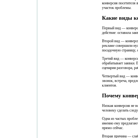
конверсия посетителя 
участок проблемы.
Какие виды к
Первый вид — конверси
действие: оставила зая
Второй вид — конверси
рекламе совершили нуж
посадочную страницу, 
Третий вид — конверси
обрабатывает заявки. Е
сценарии разговора, р
Четвертый вид — конве
звонок, встреча, предл
клиентов.
Почему конве
Низкая конверсия не в
человеку сделать след
Одна из частых пробле
именно ему предлагают
прямо сейчас.
Вторая причина — слаб