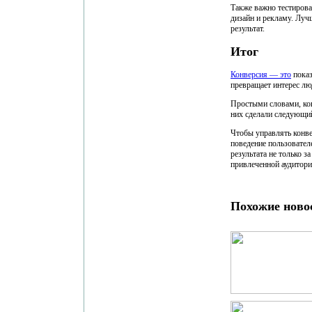
Также важно тестирова
дизайн и рекламу. Луч
результат.
Итог
Конверсия — это
показ
превращает интерес люд
Простыми словами, кон
них сделали следующий
Чтобы управлять конвер
поведение пользовател
результата не только з
привлеченной аудитори
Похожие ново