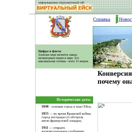
информационно-образовательный сайт
Справка
Новос
Цифры и факты
Азовское море является самым
мелководным морем в мире. Его
максимальная глубина - всего 15 метров.
Конверсия
почему он
Исторические даты
1848
- основан город и порт Ейск;
1855
— во время Крымской войны
город пострадал от обстрела
англо-французской эскадры;
1911
— открыто
железнодорожное сообщение;