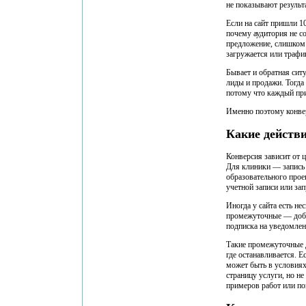
не показывают результ
Если на сайт пришли 10
почему аудитория не с
предложение, слишком 
загружается или трафи
Бывает и обратная сит
лиды и продажи. Тогда
потому что каждый пр
Именно поэтому конверс
Какие действи
Конверсия зависит от 
Для клиники — запись 
образовательного прое
учетной записи или за
Иногда у сайта есть не
промежуточные — добав
подписка на уведомлен
Такие промежуточные д
где останавливается. Е
может быть в условиях
страницу услуги, но н
примеров работ или по