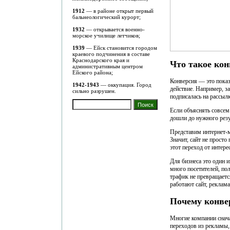
1912
— в районе открыт первый
бальнеологический курорт;
1932
— открывается военно-
морское училище летчиков;
1939
— Ейск становится городом
краевого подчинения в составе
Краснодарского края и
Что такое ко
административным центром
Ейского района;
Конверсия — это показ
1942-1943
— оккупация. Город
действие. Например, за
сильно разрушен.
подписалась на рассылк
Если объяснять совсем 
дошли до нужного резу
Представим интернет-м
Значит, сайт не просто
этот переход от интере
Для бизнеса это один 
много посетителей, по
трафик не превращаетс
работают сайт, реклам
Почему конвер
Многие компании снача
переходов из рекламы,