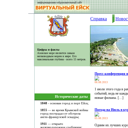
информационно-образовательный сайт
Справка
Новос
Цифры и факты
Азовское море является самым
мелководным морем в мире. Его
максимальная глубина - всего 15 метров.
Пресс-конференция 
06.08.2013
1 июля этого года в р
событий, ведь не кажд
Исторические даты
новые фильмы. […]
1848
- основан город и порт Ейск;
Погода на Июль в ку
1855
— во время Крымской войны
город пострадал от обстрела
англо-французской эскадры;
05.08.2013
1911
— открыто
Одним их лучших курор
железнодорожное сообщение;