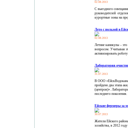
02.08.2013
С выездного совещания
руководителей отдело
курортные зоны на пре
Лето с пользой в Ейс
02.08.2013
Летние каникулы – это
вопросом. Учитывая э
активизировать роботу
Лаборатория очистны
31.07.2013
В ООО «ЕйскВодоканал
пройдено два этапа ак
(центров)». Лаборато
последнего поколения.
Ейские фермеры за м
30.07.2013
Жители Ейского района
хозяйства, в 2012 год