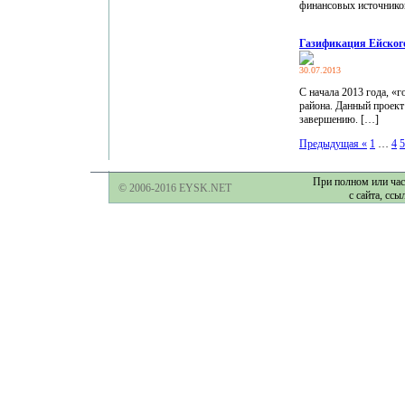
финансовых источнико
Газификация Ейског
30.07.2013
С начала 2013 года, «
района. Данный проект
завершению. […]
Предыдущая «
1
…
4
5
При полном или час
© 2006-2016 EYSK.NET
с сайта, ссы