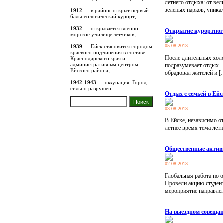
летнего отдыха: от ве
зеленых парков, уника
1912
— в районе открыт первый
бальнеологический курорт;
1932
— открывается военно-
Открытие курортного 
морское училище летчиков;
05.08.2013
1939
— Ейск становится городом
краевого подчинения в составе
После длительных холо
Краснодарского края и
административным центром
подразумевает отдых –
Ейского района;
обрадовал жителей и [
1942-1943
— оккупация. Город
сильно разрушен.
Отдых с семьей в Ейс
03.08.2013
В Ейске, независимо от
летнее время тема летн
Общественные актив
02.08.2013
Глобальная работа по о
Провели акцию студент
мероприятие направлен
На выездном совещан