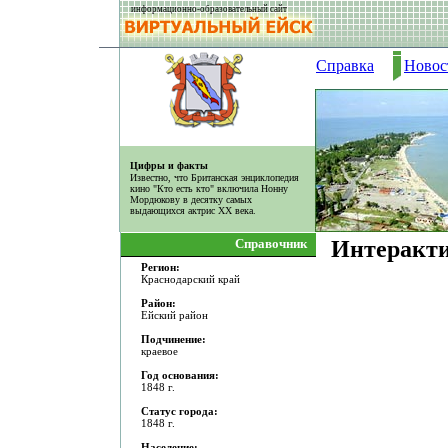
информационно-образовательный сайт
Справка
Новос
Цифры и факты
Известно, что Британская энциклопедия
кино "Кто есть кто" включила Нонну
Мордюкову в десятку самых
выдающихся актрис ХХ века.
Справочник
Интеракти
Регион:
Краснодарский край
Район:
Ейский район
Подчинение:
краевое
Год основания:
1848 г.
Статус города:
1848 г.
Население: