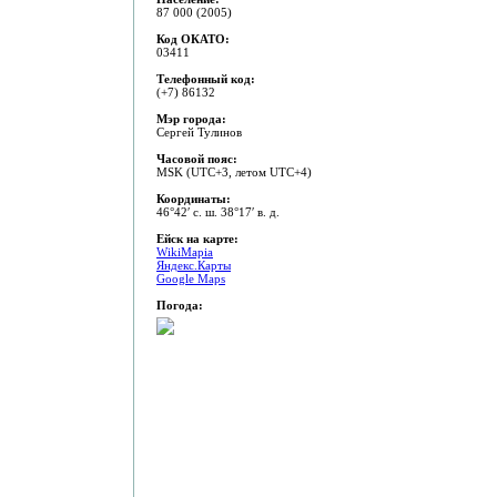
87 000 (2005)
Код ОКАТО:
03411
Телефонный код:
(+7) 86132
Мэр города:
Сергей Тулинов
Часовой пояс:
MSK (UTC+3, летом UTC+4)
Координаты:
46°42′ с. ш. 38°17′ в. д.
Ейск на карте:
WikiMapia
Яндекс.Карты
Google Maps
Погода: