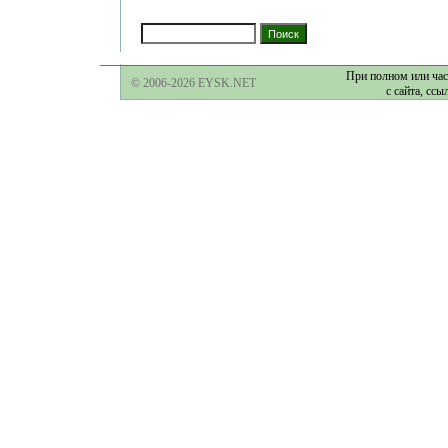
При полном или час
© 2006-2026 EYSK.NET
с сайта, ссы