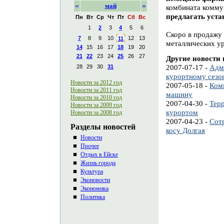
«
»
май
комбината комму
предлагать уста
Пн
Вт
Ср
Чт
Пт
Сб
Вс
1
2
3
4
5
6
Скоро в продажу 
7
8
9
10
12
13
11
металлических ур
14
15
16
17
18
19
20
21
22
23
24
25
26
27
Другие новости 
2007-07-17 -
Адм
28
29
30
31
курортному сезо
Новости за 2012 год
2007-05-18 -
Ком
Новости за 2011 год
машину
Новости за 2010 год
2007-04-30 -
Тер
Новости за 2009 год
курортом
Новости за 2008 год
2007-04-23 -
Сот
Разделы новостей
косу Долгая
Новости
Прочее
Отдых в Ейске
Жизнь города
Культура
Эконовости
Экономика
Политика