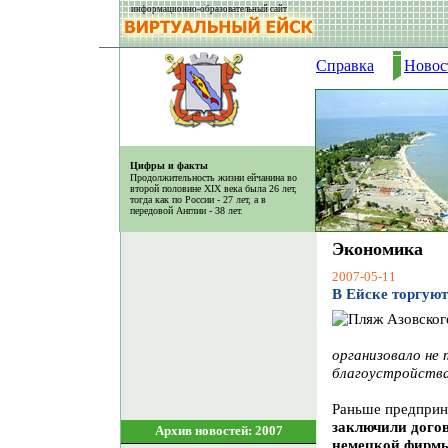
информационно-образовательный сайт
Справка
Новос
Цифры и факты
Продолжительность жизни ейчанина во
второй половине XIX века была 26 лет,
тогда как по России - 27 лет, а в
передовой Англии - 38 лет.
Экономика
2007-05-11
В Ейске торгую
организовало не
благоустройств
Раньше предприни
заключили дого
Архив новостей: 2007
немецкой фирм