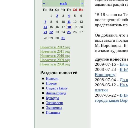
«
»
май
администраций го
Пн
Вт
Ср
Чт
Пт
Сб
Вс
"В 18 часов на Т
1
2
3
4
5
6
посвященный юби
7
8
9
10
11
12
13
представитель пр
14
15
16
17
19
20
18
21
22
23
24
25
26
27
Он добавил, что 
28
29
30
31
выставка и позн
М. Воронцова. В 
Новости за 2012 год
глазами художник
Новости за 2011 год
Новости за 2010 год
Другие новости 
Новости за 2009 год
2009-07-16 -
Ейч
Новости за 2008 год
2008-07-23 -
В Е
Разделы новостей
Воронцову
Новости
2008-07-04 -
До ю
Прочее
2008-05-12 -
На 
Отдых в Ейске
плитки
Жизнь города
2007-05-22 -
В Ей
Культура
города князя Во
Эконовости
Экономика
Политика