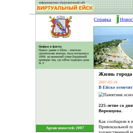
информационно-образовательный сайт
Справка
Новос
Цифры и факты
Первое здание в Ейске - земельно-
строительная контора, была построена в
1848г. на нынешней улице Бердянской
примерно там, где сейчас подворье дома
№ 9
Жизнь города
2007-05-18
В Ейске отметят
225-летие со дн
Воронцова.
Как сообщили в п
Привокзальной пл
Архив новостей: 2007
торжественный ми