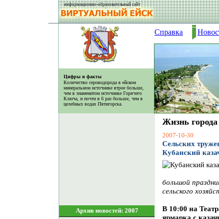
информационно-образовательный сайт
Справка
Новос
Цифры и факты
Количество сероводорода в ейском
минеральном источнике втрое больше,
чем в знаменитом источнике Горячего
Ключа, и почти в 6 раз больше, чем в
целебных водах Пятигорска.
Жизнь города
2007-10-30
Сельских труже
Кубанский каза
большой праздни
сельского хозяйс
В 10:00 на Теат
Архив новостей: 2007
ярмарка с казач