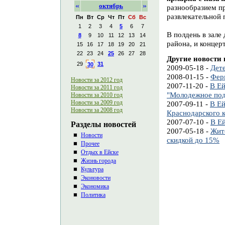
«
»
октябрь
разнообразием пр
развлекательной
Пн
Вт
Ср
Чт
Пт
Сб
Вс
1
2
3
4
5
6
7
В полдень в зале
8
9
10
11
12
13
14
района, и концер
15
16
17
18
19
20
21
22
23
24
25
26
27
28
Другие новости 
29
31
30
2009-05-18 -
Дете
2008-01-15 -
Фер
Новости за 2012 год
2007-11-20 -
В Ей
Новости за 2011 год
"Молодежное под
Новости за 2010 год
Новости за 2009 год
2007-09-11 -
В Ей
Новости за 2008 год
Краснодарского к
2007-07-10 -
В Ей
Разделы новостей
2007-05-18 -
Жит
Новости
скидкой до 15%
Прочее
Отдых в Ейске
Жизнь города
Культура
Эконовости
Экономика
Политика