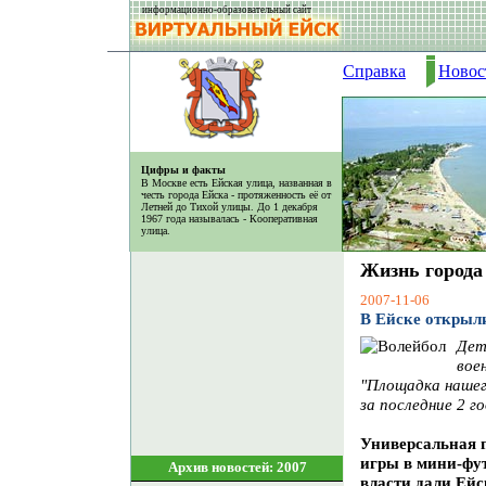
информационно-образовательный сайт
Справка
Новос
Цифры и факты
В Москве есть Ейская улица, названная в
честь города Ейска - протяженность её от
Летней до Тихой улицы. До 1 декабря
1967 года называлась - Кооперативная
улица.
Жизнь города
2007-11-06
В Ейске открыл
Дет
вое
"Площадка нашего
за последние 2 
Универсальная 
игры в мини-фут
Архив новостей: 2007
власти дали Ейс