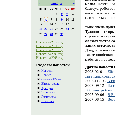
«
»
ноябрь
казна
. Почти 2 
благоустройство
Пн
Вт
Ср
Чт
Пт
Сб
Вс
нескольких много
1
2
3
4
или заняться спо
5
7
8
9
10
11
6
12
13
14
15
16
17
18
"Мне очень прият
19
20
21
22
23
24
25
Тулинова, которы
26
27
28
29
30
строительству с
обязательство с
Новости за 2012 год
таких детских 
Новости за 2011 год
Долуда, заместит
Новости за 2010 год
Новости за 2009 год
также пообещал, 
Новости за 2008 год
работать профес
Разделы новостей
Другие новости 
Новости
2008-02-01 -
Ейс
Прочее
лиге Краснодарск
Отдых в Ейске
2007-11-19 -
В Ей
Жизнь города
2007-09-12 -
На с
Культура
300 млн. рублей
Эконовости
2007-09-06 -
В Ей
Экономика
2007-08-15 -
Воз
Политика