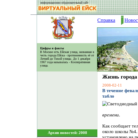
информационно-образовательный сайт
Справка
Новос
Цифры и факты
В Москве есть Ейская улица, названная в
честь города Ейска - протяженность её от
Летней до Тихой улицы. До 1 декабря
1967 года называлась - Кооперативная
улица.
Жизнь города
2008-02-11
В течение февал
табло
времени
.
Как сообщает тел
около школы №4. 
Архив новостей: 2008
установлено на п