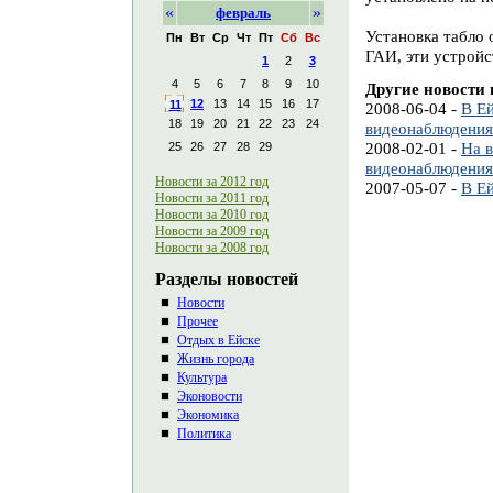
«
»
февраль
Установка табло 
Пн
Вт
Ср
Чт
Пт
Сб
Вс
ГАИ, эти устройс
1
2
3
4
5
6
7
8
9
10
Другие новости 
12
13
14
15
16
17
11
2008-06-04 -
В Е
18
19
20
21
22
23
24
видеонаблюдения
2008-02-01 -
На в
25
26
27
28
29
видеонаблюдения
Новости за 2012 год
2007-05-07 -
В Е
Новости за 2011 год
Новости за 2010 год
Новости за 2009 год
Новости за 2008 год
Разделы новостей
Новости
Прочее
Отдых в Ейске
Жизнь города
Культура
Эконовости
Экономика
Политика