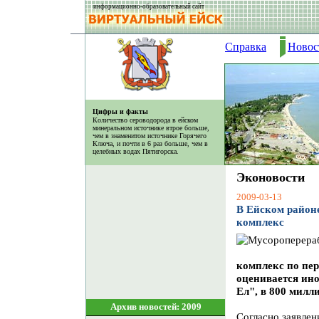
информационно-образовательный сайт
Справка
Новос
Цифры и факты
Количество сероводорода в ейском
минеральном источнике втрое больше,
чем в знаменитом источнике Горячего
Ключа, и почти в 6 раз больше, чем в
целебных водах Пятигорска.
Эконовости
2009-03-13
В Ейском район
комплекс
комплекс по пер
оценивается ин
Ел", в 800 милл
Архив новостей: 2009
Согласно заявле