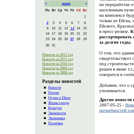
«
»
март
по переработке о
населенным пункт
Пн
Вт
Ср
Чт
Пт
Сб
Вс
на комплексе буд
1
только из Ейска,
2
3
4
5
6
7
8
Ейского, Красноа
9
10
11
12
14
15
13
в пресс-релизе.
К
16
17
18
19
20
21
22
рассортировать 
23
24
25
26
27
28
29
за долгие годы.
30
31
О том, что админ
Новости за 2012 год
свидетельствует 
Новости за 2011 год
под строительств
Новости за 2010 год
Новости за 2009 год
решен в июне т.г
Новости за 2008 год
говорится в сооб
Разделы новостей
Добавим, что о с
Новости
упоминается.
Прочее
Отдых в Ейске
Другие новости 
Жизнь города
2007-05-25 -
Нов
Культура
потребностей гор
Эконовости
Экономика
Политика