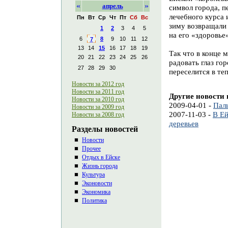
«
»
апрель
символ города, п
лечебного курса 
Пн
Вт
Ср
Чт
Пт
Сб
Вс
зиму возвращали 
1
2
3
4
5
на его «здоровье
6
8
9
10
11
12
7
13
14
15
16
17
18
19
Так что в конце 
20
21
22
23
24
25
26
радовать глаз го
27
28
29
30
переселится в теп
Новости за 2012 год
Новости за 2011 год
Другие новости 
Новости за 2010 год
2009-04-01 -
Паль
Новости за 2009 год
2007-11-03 -
В Ей
Новости за 2008 год
деревьев
Разделы новостей
Новости
Прочее
Отдых в Ейске
Жизнь города
Культура
Эконовости
Экономика
Политика