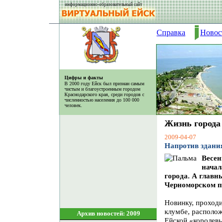
информационно-образовательный сайт
Справка
Новос
Цифры и факты
В 2000 году Ейск был признан самым
чистым и благоустроенным городом
Краснодарского края, среди городов с
численностью населения до 100 000
человек.
Жизнь города
2009-04-07
Напротив здани
Весен
начал
города. А главн
Черноморском по
Новинку, проход
клумбе, располо
Архив новостей: 2009
Ейской «королевы