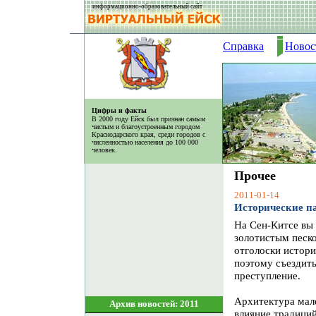
информационно-образовательный сайт
Справка
Новос
Цифры и факты
В 2000 году Ейск был признан самым
чистым и благоустроенным городом
Краснодарского края, среди городов с
численностью населения до 100 000
человек.
Прочее
2011-01-14
Исторические п
На Сен-Китсе вы 
золотистым песко
отголоски истори
поэтому съездить
преступление.
Архитектура мале
Архив новостей: 2011
влияние традиций