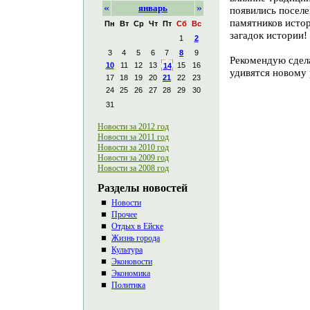
«
»
январь
появились поселе
памятников истор
Пн
Вт
Ср
Чт
Пт
Сб
Вс
загадок истории!
1
2
3
4
5
6
7
8
9
Рекомендую сдел
10
11
12
13
15
16
14
удивятся новому 
17
18
19
20
21
22
23
24
25
26
27
28
29
30
31
Новости за 2012 год
Новости за 2011 год
Новости за 2010 год
Новости за 2009 год
Новости за 2008 год
Разделы новостей
Новости
Прочее
Отдых в Ейске
Жизнь города
Культура
Эконовости
Экономика
Политика