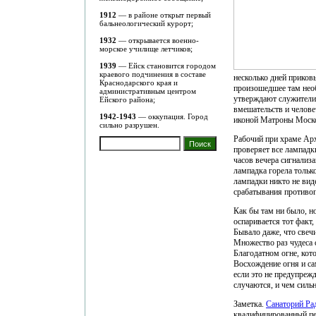
1912
— в районе открыт первый
бальнеологический курорт;
1932
— открывается военно-
морское училище летчиков;
1939
— Ейск становится городом
краевого подчинения в составе
несколько дней приков
Краснодарского края и
произошедшее там нео
административным центром
утверждают служители 
Ейского района;
вмешательств и челове
1942-1943
— оккупация. Город
иконой Матроны Моско
сильно разрушен.
Рабочий при храме Арх
проверяет все лампадк
часов вечера сигнализа
лампадка горела тольк
лампадки никто не виде
срабатывания противо
Как бы там ни было, н
оспаривается тот факт,
Бывало даже, что свеч
Множество раз чудеса 
Благодатном огне, кот
Восхождение огня и са
если это не предупрежд
случаются, и чем сильн
Заметка.
Санаторий Ра
квалифицированный пе