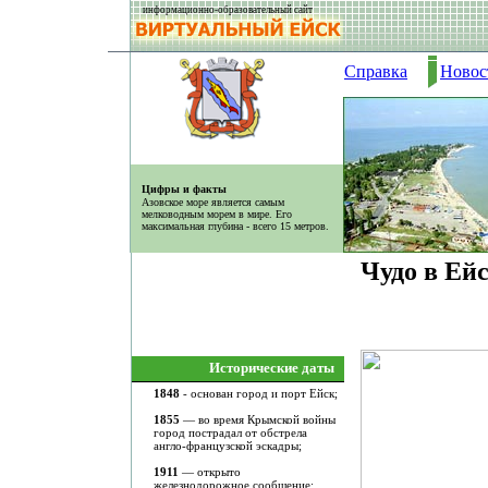
информационно-образовательный сайт
Справка
Новос
Цифры и факты
Азовское море является самым
мелководным морем в мире. Его
максимальная глубина - всего 15 метров.
Чудо в Ей
Исторические даты
1848
- основан город и порт Ейск;
1855
— во время Крымской войны
город пострадал от обстрела
англо-французской эскадры;
1911
— открыто
железнодорожное сообщение;