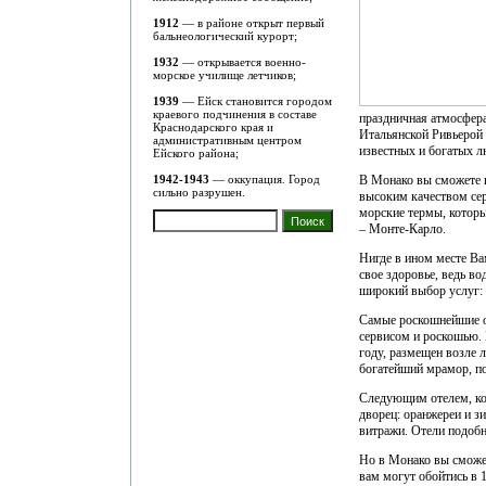
1912
— в районе открыт первый
бальнеологический курорт;
1932
— открывается военно-
морское училище летчиков;
1939
— Ейск становится городом
краевого подчинения в составе
праздничная атмосфер
Краснодарского края и
Итальянской Ривьерой 
административным центром
известных и богатых л
Ейского района;
1942-1943
— оккупация. Город
В Монако вы сможете н
сильно разрушен.
высоким качеством сер
морские термы, котор
– Монте-Карло.
Нигде в ином месте В
свое здоровье, ведь во
широкий выбор услуг: 
Самые роскошнейшие о
сервисом и роскошью. 
году, размещен возле л
богатейший мрамор, по
Следующим отелем, кот
дворец: оранжереи и з
витражи. Отели подобн
Но в Монако вы сможет
вам могут обойтись в 