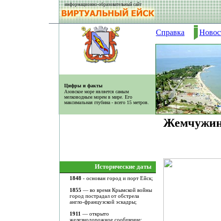
информационно-образовательный сайт
Справка
Новос
Цифры и факты
Азовское море является самым
мелководным морем в мире. Его
максимальная глубина - всего 15 метров.
Жемчужина
Исторические даты
1848
- основан город и порт Ейск;
1855
— во время Крымской войны
город пострадал от обстрела
англо-французской эскадры;
1911
— открыто
железнодорожное сообщение;