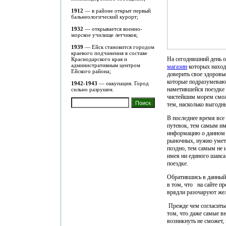
1912
— в районе открыт первый
бальнеологический курорт;
1932
— открывается военно-
морское училище летчиков;
1939
— Ейск становится городом
краевого подчинения в составе
На сегодняшний день 
Краснодарского края и
административным центром
магазин
которых находи
Ейского района;
доверить свое здоров
которые подразумевают
1942-1943
— оккупация. Город
наметившейся поездке
сильно разрушен.
чистейшим морем сможе
тем, насколько выгодн
В последнее время вс
путевок, тем самым и
информацию о данном 
рыночных, нужно уметь
поздно, тем самым не 
имея ни единого шанса
поездке.
Обратившись в данный 
в том, что на сайте п
врядли разочаруют же
Прежде чем согласитьс
том, что даже самые вн
возникнуть не сможет,