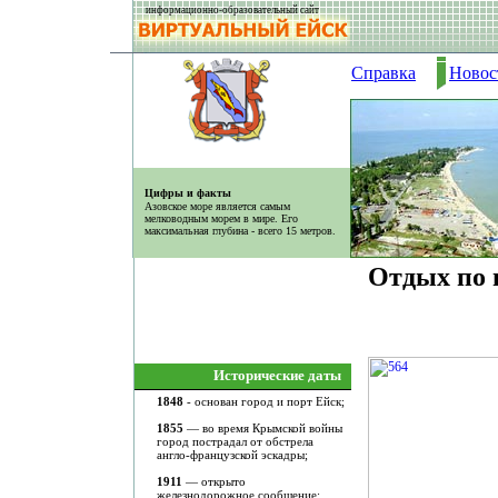
информационно-образовательный сайт
Справка
Новос
Цифры и факты
Азовское море является самым
мелководным морем в мире. Его
максимальная глубина - всего 15 метров.
Отдых по 
Исторические даты
1848
- основан город и порт Ейск;
1855
— во время Крымской войны
город пострадал от обстрела
англо-французской эскадры;
1911
— открыто
железнодорожное сообщение;