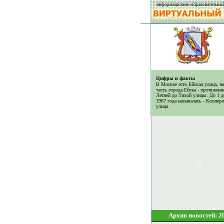
информационно-образовательный
Цифры и факты
В Москве есть Ейская улица, на
честь города Ейска - протяженно
Летней до Тихой улицы. До 1 д
1967 года называлась - Коопера
улица.
Архив новостей: 2