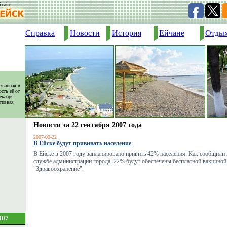
 сайт
Справка
Новости
История
Ейчане
Отды
званная в
сть её от
екабря
тивная
Новости за 22 сентября 2007 года
2007-09-22
В Ейске будут прививать население
В Ейске в 2007 году запланировано привить 42% населения. Как сообщили
службе администрации города, 22% будут обеспечены бесплатной вакциной
"Здравоохранение".
007