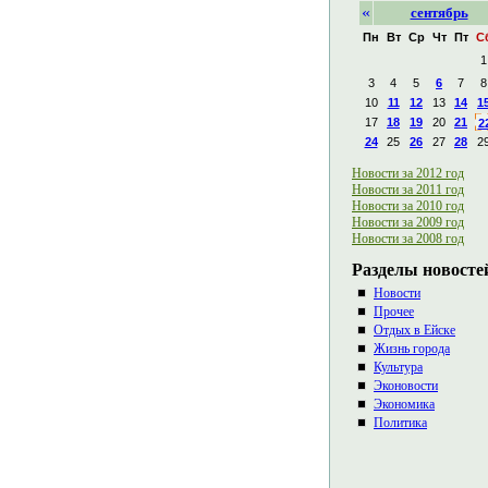
«
сентябрь
Пн
Вт
Ср
Чт
Пт
С
1
3
4
5
6
7
8
10
11
12
13
14
1
17
18
19
20
21
2
24
25
26
27
28
2
Новости за 2012 год
Новости за 2011 год
Новости за 2010 год
Новости за 2009 год
Новости за 2008 год
Разделы новосте
Новости
Прочее
Отдых в Ейске
Жизнь города
Культура
Эконовости
Экономика
Политика