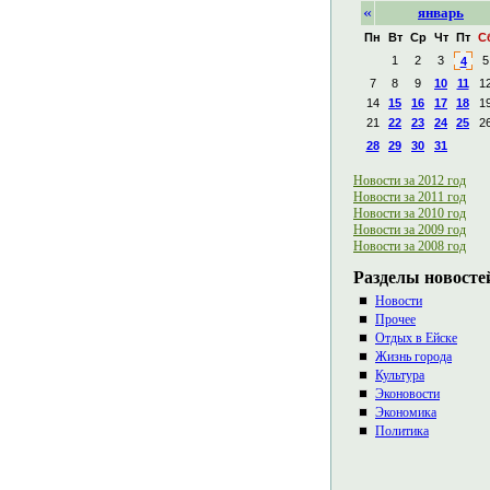
«
январь
Пн
Вт
Ср
Чт
Пт
С
1
2
3
5
4
7
8
9
10
11
1
14
15
16
17
18
1
21
22
23
24
25
2
28
29
30
31
Новости за 2012 год
Новости за 2011 год
Новости за 2010 год
Новости за 2009 год
Новости за 2008 год
Разделы новосте
Новости
Прочее
Отдых в Ейске
Жизнь города
Культура
Эконовости
Экономика
Политика