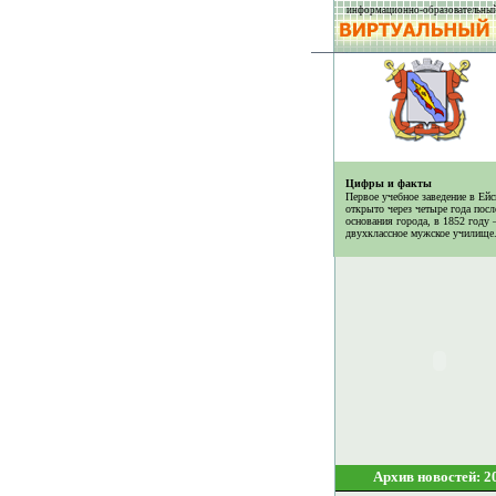
информационно-образовательный
Цифры и факты
Первое учебное заведение в Ей
открыто через четыре года посл
основания города, в 1852 году
двухклассное мужское училище
Архив новостей: 2