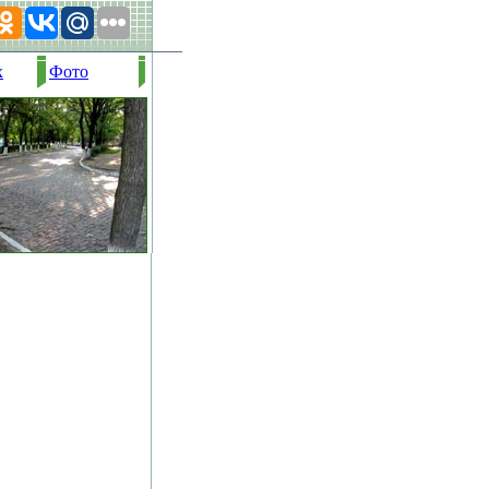
х
Фото