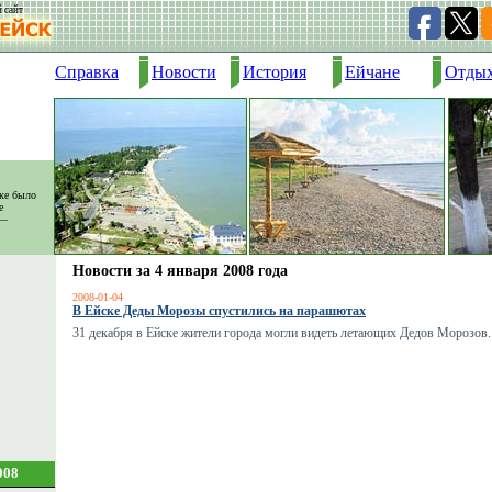
 сайт
Справка
Новости
История
Ейчане
Отды
ске было
е
 —
.
Новости за 4 января 2008 года
2008-01-04
В Ейске Деды Морозы спустились на парашютах
31 декабря в Ейске жители города могли видеть летающих Дедов Морозов.
008