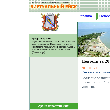
информационно-образовательный сайт
Справка
Новос
Цифры и факты
В русских летописях XI-XV вв. Азовское
море называлось Сурожское, по имени
крымского города Сурож (теперь Судак).
Арабы именовали его Бахр-эль-Азов
(Синее море).
Новости за 20
2009-01-20
Ейских школьни
Согласно заявлен
школьников Ейск
молоком.
Архив новостей: 2009