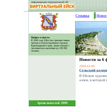
информационно-образовательный сайт
Справка
Новос
Цифры и факты
В 2000 году Ейск был признан самым
чистым и благоустроенным городом
Краснодарского края, среди городов с
численностью населения до 100 000
человек.
Новости за 6 
2009-02-06
Сельский колор
В Ейском художес
аллеи, в которой
Архив новостей: 2009