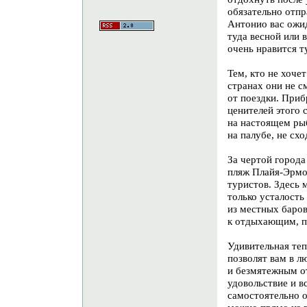
обязательно отпр
Антонио вас ожи
туда весной или 
очень нравится т
Тем, кто не хоче
странах они не с
от поездки. При
ценителей этого 
на настоящем ры
на палубе, не схо
За чертой города
пляж Плайя-Эрмо
туристов. Здесь 
только усталость
из местных баров
к отдыхающим, пр
Удивительная те
позволят вам в 
и безмятежным о
удовольствие и в
самостоятельно о