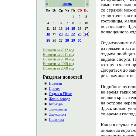
«
»
июнь
самостоятельно о
со страной можно
Пн
Вт
Ср
Чт
Пт
Сб
Вс
туристическая и
1
2
3
гостиницы, мален
4
5
6
7
8
9
10
постояльцев. Зде
11
12
13
14
15
16
17
полноценного от
18
19
20
21
22
23
24
25
26
27
28
29
30
Отдыхающим с бо
из пляжей и ката
Новости за 2012 год
отдыха пообщать
Новости за 2011 год
видами спорта. П
Новости за 2010 год
Новости за 2009 год
которую часто п
Новости за 2008 год
Добраться до зап
река начинает пе
Разделы новостей
Новости
Подобные путеше
Прочее
во время таких 
Отдых в Ейске
первооткрывателе
Жизнь города
на острове череп
Культура
Здесь можно увид
Эконовости
со времен господ
Экономика
Политика
Как и в случае с
онлайн за корот
отдохнуть после 