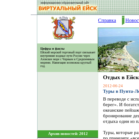
информационно-образовательный сайт
Справка
Новос
Цифры и факты
Ейский морской торговый порт связывает
внутренние водные пути России через
Азовское море с Черным и Средиземным
морями. Навигация возможна круглый
год.
Отдых в Ейск
2012-06-24
Туры в Пунта-Ле
В переводе с исп
берег». И богатс
океанские пейзаж
бронирование деш
отдыха один из п
Туры, которые р
Архив новостей: 2012
по принципу «все