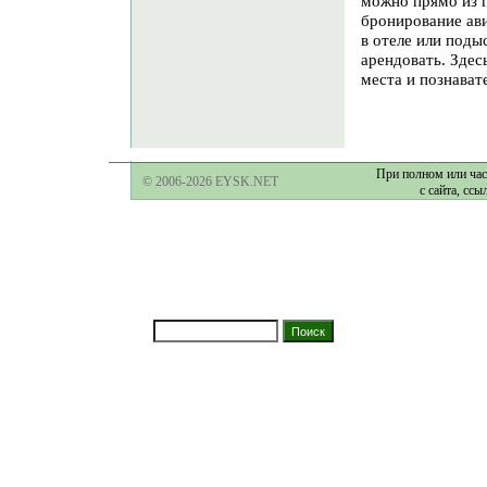
можно прямо из 
бронирование ави
в отеле или поды
арендовать. Здес
места и познават
При полном или час
© 2006-2026 EYSK.NET
с сайта, ссы