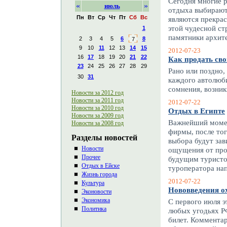
Сегодня многие р
«
»
июль
отдыха выбирают 
Пн
Вт
Ср
Чт
Пт
Сб
Вс
являются прекра
этой чудесной ст
1
памятники архит
2
3
4
5
6
8
7
9
10
11
12
13
14
15
2012-07-23
16
17
18
19
20
21
22
Как продать сво
23
24
25
26
27
28
29
Рано или поздно,
30
31
каждого автолюби
сомнения, возник
Новости за 2012 год
Новости за 2011 год
2012-07-22
Новости за 2010 год
Отдых в Египте
Новости за 2009 год
Важнейший момен
Новости за 2008 год
фирмы, после тог
Разделы новостей
выбора будут за
Новости
ощущения от про
Прочее
будущим туристом
Отдых в Ейске
туроператора н
Жизнь города
2012-07-22
Культура
Нововведения о
Эконовости
Экономика
С первого июля э
Политика
любых угодьях РФ
билет. Коммента