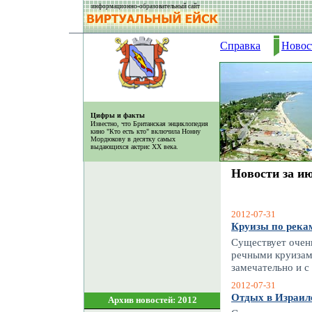
информационно-образовательный сайт
Справка
Новос
Цифры и факты
Известно, что Британская энциклопедия
кино "Кто есть кто" включила Нонну
Мордюкову в десятку самых
выдающихся актрис ХХ века.
Новости за ию
2012-07-31
Круизы по река
Существует очен
речными круизам
замечательно и с
2012-07-31
Отдых в Израил
Архив новостей: 2012