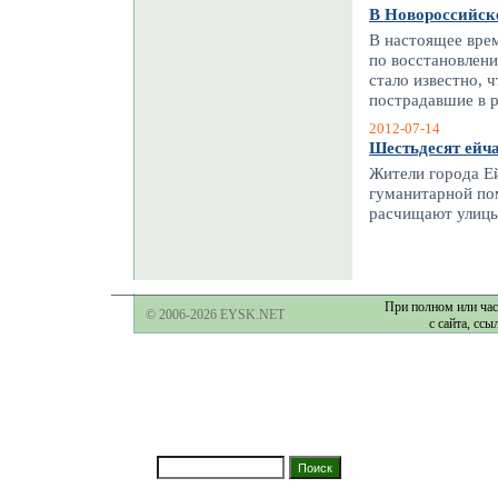
В Новороссийске
В настоящее вре
по восстановлени
стало известно, 
пострадавшие в р
2012-07-14
Шестьдесят ейч
Жители города Ей
гуманитарной по
расчищают улицы 
При полном или час
© 2006-2026 EYSK.NET
с сайта, ссы