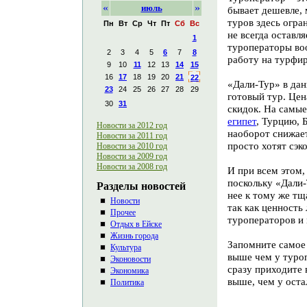
«
»
июль
бывает дешевле, 
туров здесь огра
Пн
Вт
Ср
Чт
Пт
Сб
Вс
не всегда оставл
1
туроператоры воо
2
3
4
5
6
7
8
работу на турфир
9
10
11
12
13
14
15
16
17
18
19
20
21
22
«Дали-Тур» в да
23
24
25
26
27
28
29
готовый тур. Цен
30
31
скидок. На самые
египет
, Турцию, 
Новости за 2012 год
наоборот снижает
Новости за 2011 год
просто хотят сэк
Новости за 2010 год
Новости за 2009 год
Новости за 2008 год
И при всем этом,
поскольку «Дали
Разделы новостей
нее к тому же тщ
Новости
так как ценность
Прочее
туроператоров и
Отдых в Ейске
Жизнь города
Запомните самое 
Культура
выше чем у туроп
Эконовости
сразу приходите 
Экономика
выше, чем у оста
Политика