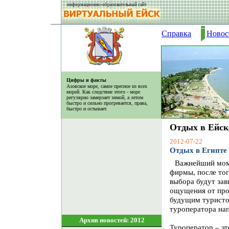
информационно-образовательный сайт
Справка
Новос
Цифры и факты
Азовское море, самое пресное из всех
морей. Как следствие этого - море
регулярно замерзает зимой, а летом
быстро и сильно прогревается, права,
быстро и остывает.
Отдых в Ейск
2012-07-22
Отдых в Египте
Важнейший моме
фирмы, после тог
выбора будут за
ощущения от про
будущим туристом
туроператора н
Архив новостей: 2012
Туроператор – эт