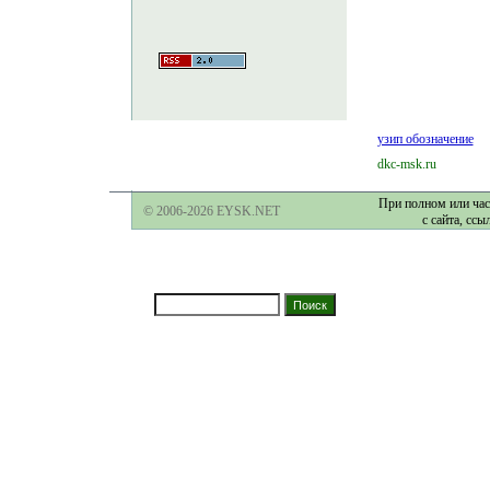
узип обозначение
dkc-msk.ru
При полном или час
© 2006-2026 EYSK.NET
с сайта, ссы