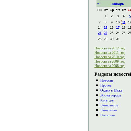
«
январь
Пн
Вт
Ср
Чт
Пт
С
1
2
3
4
5
7
8
9
10
1
11
14
15
16
17
18
1
21
22
23
24
25
2
28
29
30
31
Новости за 2012 год
Новости за 2011 год
Новости за 2010 год
Новости за 2009 год
Новости за 2008 год
Разделы новосте
Новости
Прочее
Отдых в Ейске
Жизнь города
Культура
Эконовости
Экономика
Политика