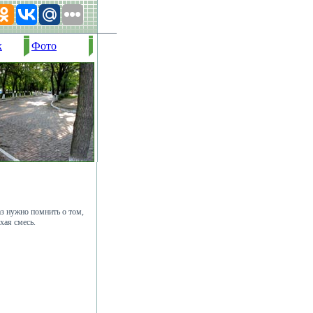
х
Фото
аз нужно помнить о том,
хая смесь.