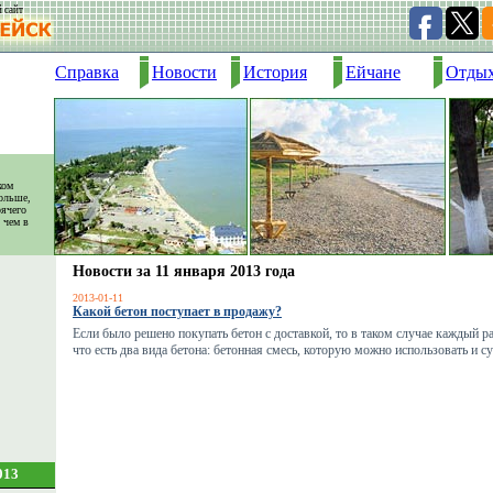
 сайт
Справка
Новости
История
Ейчане
Отды
ком
ольше,
рячего
 чем в
Новости за 11 января 2013 года
2013-01-11
Какой бетон поступает в продажу?
Если было решено покупать бетон с доставкой, то в таком случае каждый р
что есть два вида бетона: бетонная смесь, которую можно использовать и су
013