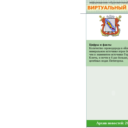
информационно-образовательный
Цифры и факты
Количество сероводорода в ейс
минеральном источнике втрое б
чем в знаменитом источнике Го
Ключа, и почти в 6 раз больше,
целебных водах Пятигорска.
Архив новостей: 2