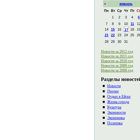
«
январь
Пн
Вт
Ср
Чт
Пт
С
1
2
3
4
5
7
8
9
10
11
1
14
15
16
18
1
17
21
22
23
24
25
2
28
29
30
31
Новости за 2012 год
Новости за 2011 год
Новости за 2010 год
Новости за 2009 год
Новости за 2008 год
Разделы новосте
Новости
Прочее
Отдых в Ейске
Жизнь города
Культура
Эконовости
Экономика
Политика