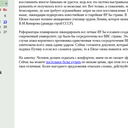
восстановить многое банально не удастся, ведь вся эта система выстраивала
»
развалить ее получилось всего за несколько лет. Вот только, к сожалению, 
б
Вс
безвозвратно, ну или требует огромнейших затрат на свое восстановление.
выше, ликвидации подверглись известнейшие и старейшие ВУЗы страны. В 
6
Ейское высшее военное авиационное училище ордена Ленина, которое назв
2
13
В.М.Комарова (дважды герой СССР).
9
20
Реформаторы планировали ликвидировать все летные ВУЗы и взамен созда
6
27
современный университет, где были бы сосредоточены все ВВС страны. Это 
случае атаки вероятного противника единственная точка сосредоточения В
уничтожена всего лишь одним ударом. Сейчас готовится документ, который
подпись Путину и если все сложится удачно, то в Ейске снова появится лет
На заметку: Человек должен отдыхать с комфортом, иначе он не сможет эф
Сейчас вы можете
постельное белье купить
по низким ценам, при этом его к
таки отличным. Более выгодного предложения отыскать сложно, действуйт
й