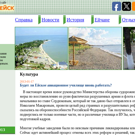
 сайт
Справка
Новости
История
Ейчане
Отды
вания
зским
ем
цовым.
Культура
2013-01-17
Будет ли Ейское авиационное училище вновь работать?
В настоящее время новое руководство Министерства обороны судорожно
меры по восстановлению из руин фактически разрушенных армии и флота
начальники во главе Сердюковым, который не так давно был отправлен в от
Николаем Макаровым, провели целый ряд странных и разрушительных реф
сказались на обороноспособности Российской Федерации. Так получилось,
подверглись не только военные части, но и различные училища и ВУЗы, ко
подготовкой кадров.
Многие учебные заведения были по неясным причинам ликвидированы или
013
Сейчас идет активнейший процесс отмены всех этих реформ и решений, так