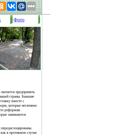
х
Фото
 пытается предпринять
 нашей страны. Бывшие
ставку вместе с
орм, которые негативно
 что реформам
торые занимаются
 передислоцированы.
 как в противном случае