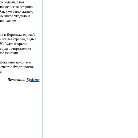
сь годами, а вот
многое все же утеряно
 Как уже было сказано
их число угодило и
ано именем
ть в Воронеже единый
весьма странно, ведь в
ВС будет накрыта и
 будет отправлен на
ное училище.
фективно трудиться.
ачество будет просто-
е!
Источник:
Eysk.net