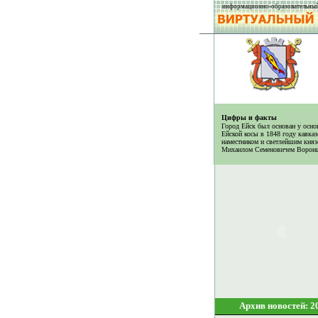
информационно-образовательный
Цифры и факты
Город Ейск был основан у осно
Ейской косы в 1848 году кавка
наместником и светлейшим княз
Михаилом Семеновичем Ворон
Архив новостей: 2