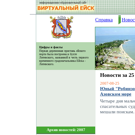
информационно-образовательный сайт
Справка
Новос
Цифры и факты
Первая деревянная пристань ейского
порта была построена в бухте
Литевского, названной в честь первого
временного градоначальника Ейска -
Литевского.
Новости за 25
2007-08-25
Юный "Робинзон
Азовском море
Четыре дня маль
спасательных суд
мешали поискам.
Архив новостей: 2007