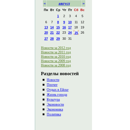
«
»
август
Пн
Вт
Ср
Чт
Пт
Сб
Вс
1
2
3
4
5
6
7
8
9
10
11
12
13
14
15
16
17
18
19
20
21
22
23
24
26
25
27
28
29
30
31
Новости за 2012 год
Новости за 2011 год
Новости за 2010 год
Новости за 2009 год
Новости за 2008 год
Разделы новостей
Новости
Прочее
Отдых в Ейске
Жизнь города
Культура
Эконовости
Экономика
Политика