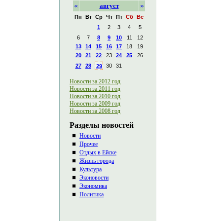
«
»
август
Пн
Вт
Ср
Чт
Пт
Сб
Вс
1
2
3
4
5
6
7
8
9
10
11
12
13
14
15
16
17
18
19
20
21
22
23
24
25
26
27
28
30
31
29
Новости за 2012 год
Новости за 2011 год
Новости за 2010 год
Новости за 2009 год
Новости за 2008 год
Разделы новостей
Новости
Прочее
Отдых в Ейске
Жизнь города
Культура
Эконовости
Экономика
Политика