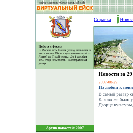
информационно-образовательный сайт
Справка
Новос
Цифры и факты
В Москве есть Ейская улица, названная в
честь города Ейска - протяженность её от
Летней до Тихой улицы. До 1 декабря
1967 года называлась - Кооперативная
улица.
Новости за 29
2007-08-29
Из любви к певи
В самый разгар с
Каково же было у
Дворце культуры,
Архив новостей: 2007