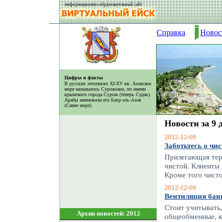
информационно-образовательный сайт
Справка
Новос
Цифры и факты
В русских летописях XI-XV вв. Азовское
море называлось Сурожское, по имени
крымского города Сурож (теперь Судак).
Арабы именовали его Бахр-эль-Азов
(Синее море).
Новости за 9 
2012-12-09
Заботьтесь о чис
Прилегающая тер
чистой. Клиенты 
Кроме того чисто
2012-12-09
Вентиляция бан
Стоит учитывать,
Архив новостей: 2012
общеобменные, к