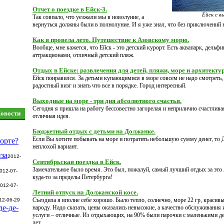
Отчет о поездке в Ейск-3.
Ейск с в
Так совпало, что уезжали мы в новолуние, а
вернуться должны были в полнолуние. И я уже знал, что без приключений 
Как я провела лето. Путешествие к Азовскому морю.
Вообще, мне кажется, что Ейск - это детский курорт. Есть аквапарк, дельф
аттракционами, отличный детский пляж.
Отдых в Ейске: развлечения для детей, пляжи, море и архитектур
Ейск понравился. За детьми купающимися в море совсем не надо смотреть,
радостный визг и знать что все в порядке. Город интересный.
Выходные на море - три дня абсолютного счастья.
Сегодня я пришла на работу бессовестно загорелая и неприлично счастлив
овости
отличная идея.
Бюджетный отдых с детьми на Должанке.
Если Вы хотите побывать на море и потратить небольшую сумму денег, то 
орте?
неплохой вариант.
за
2012-
Сентябрьская поездка в Ейск.
Замечательное было время. Это был, пожалуй, самый лучший отдых за это 
012-07-
куда-то за пределы Петербурга!
012-07-
Летний отпуск на Должанской косе.
Съездила я вполне себе хорошо. Было тепло, солнечно, море 22 гр, красив
12-06-29
е-де-
народу. Надо сказать, цены оказались невысокие, а качество обслуживания
услуги – отличные. Из отдыхающих, на 90% были парочки с маленькими де
лет.