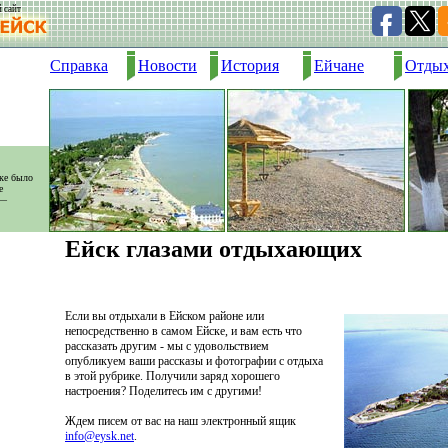
 сайт
Справка
Новости
История
Ейчане
Отды
ске было
е
 —
.
Ейск глазами отдыхающих
Если вы отдыхали в Ейском районе или
непосредственно в самом Ейске, и вам есть что
рассказать другим - мы с удовольствием
опубликуем ваши рассказы и фотографии с отдыха
в этой рубрике. Получили заряд хорошего
настроения? Поделитесь им с другими!
Ждем писем от вас на наш электронный ящик
info@eysk.net
.