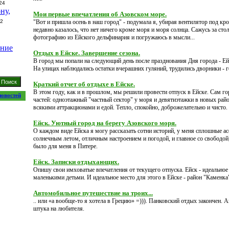
24
ну,
Мои первые впечатления об Азовском море.
22
"Вот и пришла осень в наш город" - подумала я, убирая вентилятор под кро
недавно казалось, что нет ничего кроме моря и моря солнца. Сажусь за ст
фотографию из Ейского дельфинария и погружаюсь в мысли...
ание
Отдых в Ейске. Завершение сезона.
В город мы попали на следующий день после празднования Дня города - Ей
На улицах наблюдались остатки вчерашних гуляний, трудились дворники - 
Краткий отчет об отдыхе в Ейске.
В этом году, как и в прошлом, мы решили провести отпуск в Ейске. Сам го
новостей
частей: одноэтажный "частный сектор" у моря и девятиэтажки в новых райо
всякими аттракционами и едой. Тепло, спокойно, доброжелательно и чисто.
Ейск. Уютный город на берегу Азовского моря.
О каждом виде Ейска я могу рассказать сотни историй, у меня сплошные а
солнечным летом, отличным настроением и погодой, и главное со свободой, 
было для меня в Питере.
Ейск. Записки отдыхающих.
Опишу свои имховатые впечатления от текущего отпуска. Ейск - идеальное
маленькими детьми. И идеальное место для этого в Ейске - район "Каменка
Автомобильное путешествие на троих...
.. или «а вообще-то я хотела в Грецию» =))). Панковский отдых закончен.
штука на любителя.