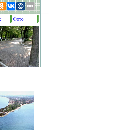
х
Фото