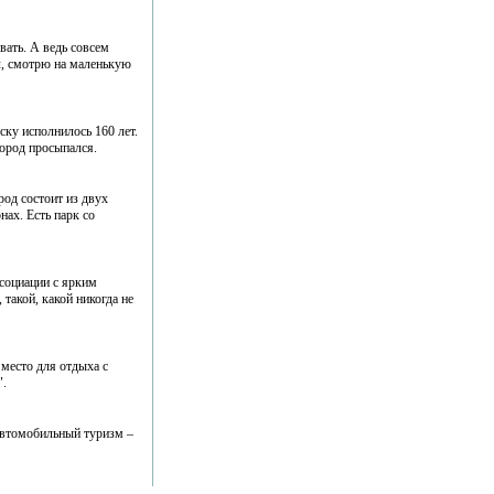
вать. А ведь совсем
ол, смотрю на маленькую
ску исполнилось 160 лет.
город просыпался.
род состоит из двух
нах. Есть парк со
ссоциации с ярким
такой, какой никогда не
 место для отдыха с
".
 Автомобильный туризм –