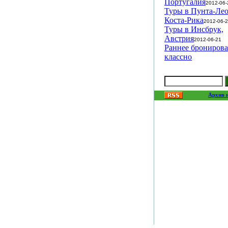
Португалия
2012-06-
Туры в Пунта-Лео
Коста-Рика
2012-06-
Туры в Инсбрук,
Австрия
2012-06-21
Раннее брониров
классно
Архив 