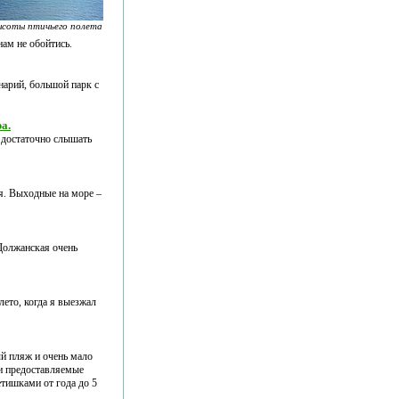
ысоты птичьего полета
нам не обойтись.
инарий, большой парк с
а.
 достаточно слышать
ая. Выходные на море –
Должанская очень
лето, когда я выезжал
ый пляж и очень мало
 и предоставляемые
тишками от года до 5