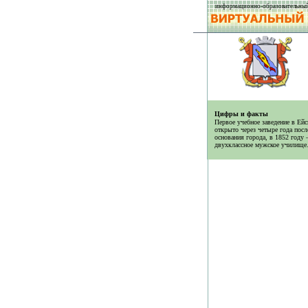
информационно-образовательный
Цифры и факты
Первое учебное заведение в Ей
открыто через четыре года посл
основания города, в 1852 году
двухклассное мужское училище