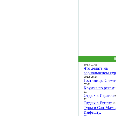
Н
2013-01-05
Что делать на
горнолыжном кур
2012-08-24
Гостиницы Симеи
07-31
Круизы по рекам
2
31
Отдых в Израиле
2
22
Отдых в Египте
20
Туры в Сан-Мамед
Инфешту,