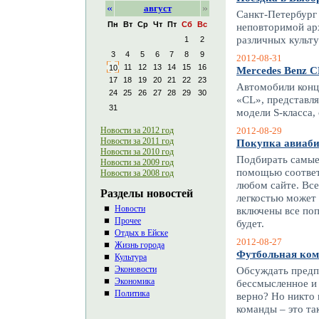
«
»
август
Санкт-Петербург 
Пн
Вт
Ср
Чт
Пт
Сб
Вс
неповторимой ар
различных культу
1
2
3
4
5
6
7
8
9
2012-08-31
11
12
13
14
15
16
10
Mercedes Benz C
17
18
19
20
21
22
23
Автомобили конц
24
25
26
27
28
29
30
«CL», представля
31
модели S-класса,
Новости за 2012 год
2012-08-29
Новости за 2011 год
Покупка авиаби
Новости за 2010 год
Подбирать самые
Новости за 2009 год
помощью соответ
Новости за 2008 год
любом сайте. Все
Разделы новостей
легкостью может
Новости
включены все по
Прочее
будет.
Отдых в Ейске
2012-08-27
Жизнь города
Футбольная ко
Культура
Эконовости
Обсуждать предп
Экономика
бессмысленное и 
Политика
верно? Но никто 
команды – это та