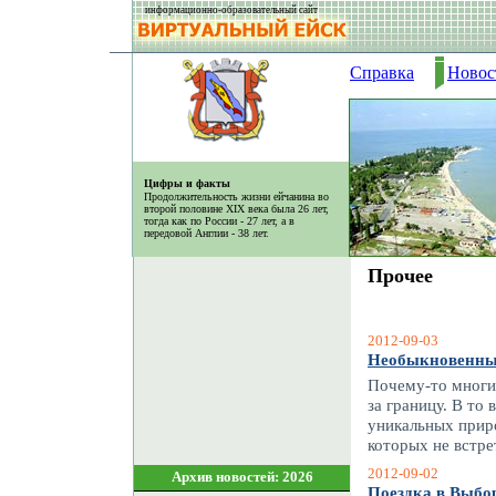
информационно-образовательный сайт
Справка
Новос
Цифры и факты
Продолжительность жизни ейчанина во
второй половине XIX века была 26 лет,
тогда как по России - 27 лет, а в
передовой Англии - 38 лет.
Прочее
2012-09-03
Необыкновенны
Почему-то многи
за границу. В то 
уникальных прир
которых не встре
2012-09-02
Архив новостей: 2026
Поездка в Выбо