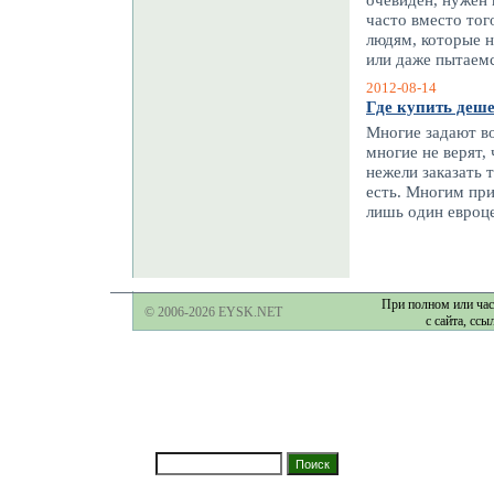
часто вместо тог
людям, которые 
или даже пытаемс
2012-08-14
Где купить деш
Многие задают во
многие не верят,
нежели заказать 
есть. Многим при
лишь один евроце
При полном или час
© 2006-2026 EYSK.NET
с сайта, ссы